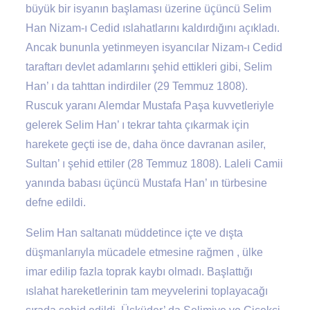
büyük bir isyanın başlaması üzerine üçüncü Selim
Han Nizam-ı Cedid ıslahatlarını kaldırdığını açıkladı.
Ancak bununla yetinmeyen isyancılar Nizam-ı Cedid
taraftarı devlet adamlarını şehid ettikleri gibi, Selim
Han’ ı da tahttan indirdiler (29 Temmuz 1808).
Ruscuk yaranı Alemdar Mustafa Paşa kuvvetleriyle
gelerek Selim Han’ ı tekrar tahta çıkarmak için
harekete geçti ise de, daha önce davranan asiler,
Sultan’ ı şehid ettiler (28 Temmuz 1808). Laleli Camii
yanında babası üçüncü Mustafa Han’ ın türbesine
defne edildi.
Selim Han saltanatı müddetince içte ve dışta
düşmanlarıyla mücadele etmesine rağmen , ülke
imar edilip fazla toprak kaybı olmadı. Başlattığı
ıslahat hareketlerinin tam meyvelerini toplayacağı