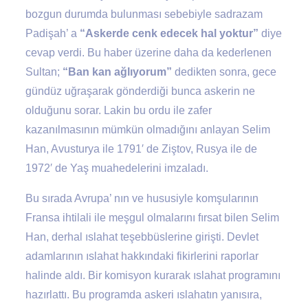
bozgun durumda bulunması sebebiyle sadrazam
Padişah’ a
“Askerde cenk edecek hal yoktur”
diye
cevap verdi. Bu haber üzerine daha da kederlenen
Sultan;
“Ban kan ağlıyorum”
dedikten sonra, gece
gündüz uğraşarak gönderdiği bunca askerin ne
olduğunu sorar. Lakin bu ordu ile zafer
kazanılmasının mümkün olmadığını anlayan Selim
Han, Avusturya ile 1791′ de Ziştov, Rusya ile de
1972′ de Yaş muahedelerini imzaladı.
Bu sırada Avrupa’ nın ve hususiyle komşularının
Fransa ihtilali ile meşgul olmalarını fırsat bilen Selim
Han, derhal ıslahat teşebbüslerine girişti. Devlet
adamlarının ıslahat hakkındaki fikirlerini raporlar
halinde aldı. Bir komisyon kurarak ıslahat programını
hazırlattı. Bu programda askeri ıslahatın yanısıra,