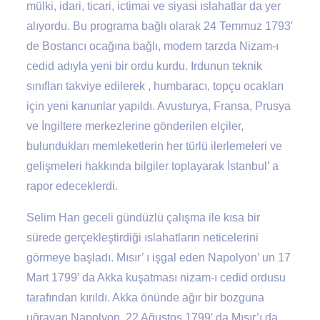
mülki, idari, ticari, ictimai ve siyasi ıslahatlar da yer
alıyordu. Bu programa bağlı olarak 24 Temmuz 1793′
de Bostancı ocağına bağlı, modern tarzda Nizam-ı
cedid adıyla yeni bir ordu kurdu. Irdunun teknik
sınıfları takviye edilerek , humbaracı, topçu ocakları
için yeni kanunlar yapıldı. Avusturya, Fransa, Prusya
ve İngiltere merkezlerine gönderilen elçiler,
bulundukları memleketlerin her türlü ilerlemeleri ve
gelişmeleri hakkında bilgiler toplayarak İstanbul’ a
rapor edeceklerdi.
Selim Han geceli gündüzlü çalışma ile kısa bir
sürede gerçekleştirdiği ıslahatların neticelerini
görmeye başladı. Mısır’ ı işgal eden Napolyon’ un 17
Mart 1799′ da Akka kuşatması nizam-ı cedid ordusu
tarafından kırıldı. Akka önünde ağır bir bozguna
uğrayan Napolyon, 22 Ağustos 1799′ da Mısır’ı da