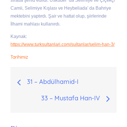
sırada şehid edildi. Üsküder’ da Selimiye ve Çiçekçi
Camii, Selimiye Kışlası ve Heybeliada’ da Bahriye
mektebini yaptırdı. Şair ve hattat olup, şiirlerinde
İlhami mahlası kullanırdı.
Kaynak:
https://www.turksultanlari.com/sultanlar/selim-han-3/
Tarihimiz
Yazı
31 – Abdülhamid-I
gezinmesi
33 – Mustafa Han-IV