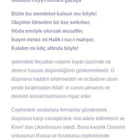
Gidelüm ceyş-i küffara gazaya
Bizim bu memleket kalsun mu böyle!
Olaydım ölmeden bir kez seferber,
Hüda emriyle olursak muzaffer,
İnayet etmez mi Halik-i ruz-i mahşer,
Kalalım mı kılıç altında böyle!
şeklindeki feryatları vatanın kaybı üzerinde ne
derece hassas düşündüğünü göstermektedir. O
düşmana haddini bildirmeden ve ecdadının ahını
yerde bırakmadan Allah’ ın canını almasını ve
devletin kuvvet bulmasını niyaz eder.
Cephedeki serdarlara fermanlar göndererek
düşmana karşı cansiperane mücadele edilmesini ve
Kırım’ dan çıkarılmasını istedi. Buna karşılık Osmanlı
ordusunun Rusya ve Avusturya cephelerinde