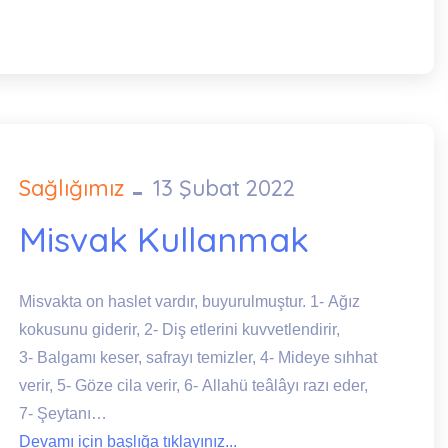
Sağlığımız
13 Şubat 2022
Posted
on
Misvak Kullanmak
Misvakta on haslet vardır, buyurulmuştur. 1- Ağız
kokusunu giderir, 2- Diş etlerini kuvvetlendirir,
3- Balgamı keser, safrayı temizler, 4- Mideye sıhhat
verir, 5- Göze cila verir, 6- Allahü teâlâyı razı eder,
7- Şeytanı…