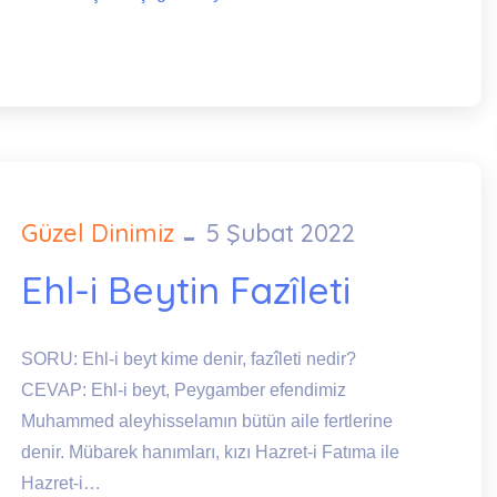
Güzel Dinimiz
5 Şubat 2022
Posted
on
Ehl-i Beytin Fazîleti
SORU: Ehl-i beyt kime denir, fazîleti nedir?
CEVAP: Ehl-i beyt, Peygamber efendimiz
Muhammed aleyhisselamın bütün aile fertlerine
denir. Mübarek hanımları, kızı Hazret-i Fatıma ile
Hazret-i…