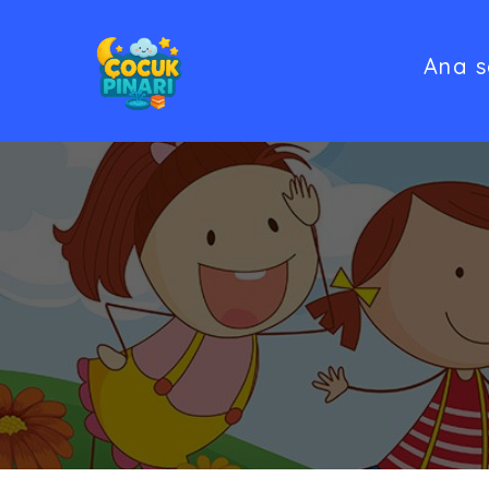
Skip
to
Ana s
content
Çocuk Pınarı