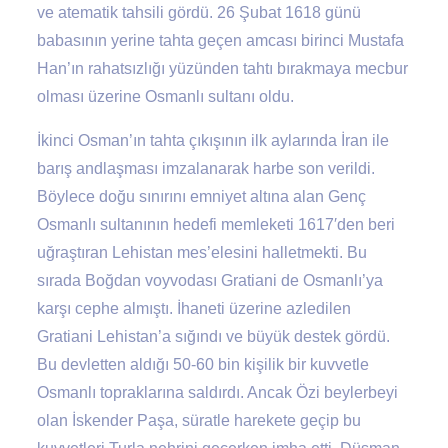
ve atematik tahsili gördü. 26 Şubat 1618 günü
babasının yerine tahta geçen amcası birinci Mustafa
Han’ın rahatsızlığı yüzünden tahtı bırakmaya mecbur
olması üzerine Osmanlı sultanı oldu.
İkinci Osman’ın tahta çıkışının ilk aylarında İran ile
barış andlaşması imzalanarak harbe son verildi.
Böylece doğu sınırını emniyet altına alan Genç
Osmanlı sultanının hedefi memleketi 1617′den beri
uğraştıran Lehistan mes’elesini halletmekti. Bu
sırada Boğdan voyvodası Gratiani de Osmanlı’ya
karşı cephe almıştı. İhaneti üzerine azledilen
Gratiani Lehistan’a sığındı ve büyük destek gördü.
Bu devletten aldığı 50-60 bin kişilik bir kuvvetle
Osmanlı topraklarına saldırdı. Ancak Özi beylerbeyi
olan İskender Paşa, süratle harekete geçip bu