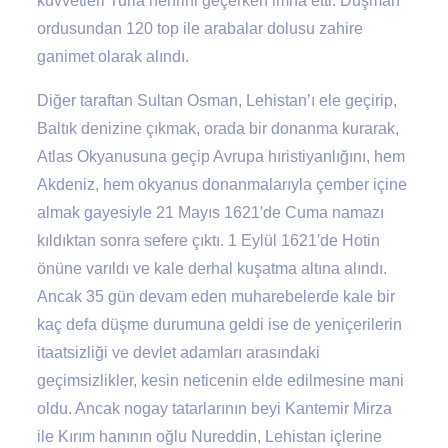
kuvvetleri Turla nehrini geçerken imha etti. Düşman
ordusundan 120 top ile arabalar dolusu zahire
ganimet olarak alındı.
Diğer taraftan Sultan Osman, Lehistan’ı ele geçirip,
Baltık denizine çıkmak, orada bir donanma kurarak,
Atlas Okyanusuna geçip Avrupa hıristiyanlığını, hem
Akdeniz, hem okyanus donanmalarıyla çember içine
almak gayesiyle 21 Mayıs 1621′de Cuma namazı
kıldıktan sonra sefere çıktı. 1 Eylül 1621′de Hotin
önüne varıldı ve kale derhal kuşatma altına alındı.
Ancak 35 gün devam eden muharebelerde kale bir
kaç defa düşme durumuna geldi ise de yeniçerilerin
itaatsizliği ve devlet adamları arasındaki
geçimsizlikler, kesin neticenin elde edilmesine mani
oldu. Ancak nogay tatarlarının beyi Kantemir Mirza
ile Kırım hanının oğlu Nureddin, Lehistan içlerine