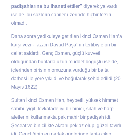
padişahlarına bu ihaneti ettiler”
diyerek yalvardı
ise de, bu sözlerin caniler üzerinde hiçbir te’siri
olmadı.
Daha sonra yedikuleye getirilen İkinci Osman Han’a
karşı vezir-i azam Davud Paşa’nın tertibiyle on bir
cellat saldırdı. Genç Osman, güçlü kuvvetli
olduğundan bunlarla uzun müddet boğuştu ise de,
içlerinden birisinin omuzuna vurduğu bir balta
darbesi ile yere yıkıldı ve boğularak şehid edildi.(20
Mayıs 1622).
Sultan İkinci Osman Han, heybetli, yüksek himmet
sahibi, yiğit, fevkalade iyi bir binici, silah ve harp
aletlerini kullanmakta pek mahir bir padişah idi.
Şeceat ve binicilikte akranı pek az olup, güzel tavırlı
idi. Gençliğinin en parlak günlerinde tahta çıkıp,