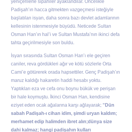
yeniçerilerle sipahiler ayaklandılar. Öncelikle
Padişah’ın hacca gitmekten vazgeçmesi isteğiyle
başlatılan isyan, daha sonra bazı devlet adamlarının
kellesinin istenmesiyle büyüdü. Neticede Sultan
Osman Han’ın hal’i ve Sultan Mustafa’nın ikinci defa
tahta geçirilmesiyle son buldu.
İsyan sırasında Sultan Osman Han’ı ele geçiren
caniler, reva gördükleri ağır ve kötü sözlerle Orta
Cami’e götürerek orada hapsettiler. Genç Padişah’ın
maruz kaldığı hakaretin haddi hesabı yoktu.
Yaptıkları eza ve cefa onu boynu bükük ve perişan
bir hale koymuştu. İkinci Osman Han, kendisine
eziyet eden ocak ağalarına karşı ağlayarak;
“Dün
sabah Padişah-ı cihan idim, şimdi uryan kaldım;
merhamet edip halimden ibret alın;dünya size
dahi kalmaz; hangi padişahın kulları