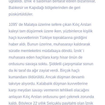
uğratıldı. İznik’ e saldırıları bertaraf edilen Bizanslılar,
Balıkesir ve Kapıdağı bölgelerinden de geri
püskürtüldüler.
1095′ de Malatya üzerine sefere çıkan Kılıç Arslan
kaleyi tam düşürmek üzere iken, yüzbinlerce kişilik
haçlı kuvvetlerinin Türkiye topraklarına girdiğini
haber aldı. Bunun üzerine, muhasarayı kaldırarak
süratle memleketini müdafaaya döndü. İznik’ i
muhasara eden haçlılara karşı hisar önün de
ordusunu savaşa soktu. Şiddetli çarpışmalar sonun
da iki taraf da ağır zayiat verdi. Birçok haçlı
kumandanı öldürüldü. Ancak düşman devamlı
takviye alıyordu. Kalabalık düşman kuvvetlerine
karşı meydan savaşı vermenin tehlikeli olacağını
anlayan Kılıç Arslan ordusunu geri çekmek zorunda
kaldı. Böylece 22 yıllık Selçuklu payitahtı olan İznik