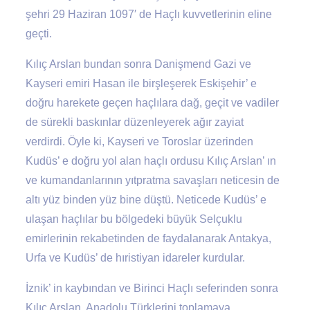
şehri 29 Haziran 1097′ de Haçlı kuvvetlerinin eline
geçti.
Kılıç Arslan bundan sonra Danişmend Gazi ve
Kayseri emiri Hasan ile birşleşerek Eskişehir’ e
doğru harekete geçen haçlılara dağ, geçit ve vadiler
de sürekli baskınlar düzenleyerek ağır zayiat
verdirdi. Öyle ki, Kayseri ve Toroslar üzerinden
Kudüs’ e doğru yol alan haçlı ordusu Kılıç Arslan’ ın
ve kumandanlarının yıtpratma savaşları neticesin de
altı yüz binden yüz bine düştü. Neticede Kudüs’ e
ulaşan haçlılar bu bölgedeki büyük Selçuklu
emirlerinin rekabetinden de faydalanarak Antakya,
Urfa ve Kudüs’ de hıristiyan idareler kurdular.
İznik’ in kaybından ve Birinci Haçlı seferinden sonra
Kılıç Arslan, Anadolu Türklerini toplamaya