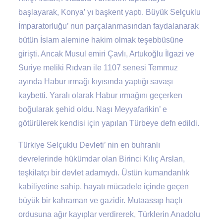
başlayarak, Konya’ yı başkent yaptı. Büyük Selçuklu
İmparatorluğu’ nun parçalanmasından faydalanarak
bütün İslam alemine hakim olmak teşebbüsüne
girişti. Ancak Musul emiri Çavlı, Artukoğlu İlgazi ve
Suriye meliki Rıdvan ile 1107 senesi Temmuz
ayında Habur ırmağı kıyısında yaptığı savaşı
kaybetti. Yaralı olarak Habur ırmağını geçerken
boğularak şehid oldu. Naşı Meyyafarikin’ e
götürülerek kendisi için yapılan Türbeye defn edildi.
Türkiye Selçuklu Devleti’ nin en buhranlı
devrelerinde hükümdar olan Birinci Kılıç Arslan,
teşkilatçı bir devlet adamıydı. Üstün kumandanlık
kabiliyetine sahip, hayatı mücadele içinde geçen
büyük bir kahraman ve gazidir. Mutaassıp haçlı
ordusuna ağır kayıplar verdirerek, Türklerin Anadolu