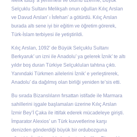
Melik tutuş’ a yenilmesi ve ölümü üzerine, Büyük
Selçuklu Sultanı Melikşah onun oğulları Kılıç Arslan
ve Davud Arslan’ ı İsfehan’ a götürdü. Kılıç Arslan
burada altı sene iyi bir eğitim ve öğretim görerek,
Türk-İslam terbiyesi ile yetiştirildi.
Kılıç Arslan, 1092′ de Büyük Selçuklu Sultanı
Berkyaruk’ un izni ile Anadolu’ ya gelerek İznik’ te altı
yıldır boş duran Türkiye Selçukluları tahtına çıktı.
Yanındaki Türkmen ailelerini İznik’ e yerleştirerek,
Anadolu’ da dağılmış olan birliği yeniden te’sis etti.
Bu sırada Bizanslıların fırsattan istifade ile Marmara
sahillerini işgale başlamaları üzerine Kılıç Arslan
İzmir Bey’İ Çaka ile ittifak ederek mücadeleye girişti.
İmparator Alexios’ un Türk kuvvetlerine karşı
denizden gönderdiği büyük bir ordubozguna