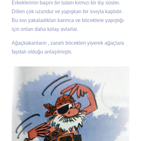
Erkeklerinin başını bir tutam kırmızı bir tüy süsler.
Dilleri çok uzundur ve yapışkan bir sıvıyla kaplıdır.
Bu sıvı yakaladıkları karınca ve böceklere yapıştığı
için onları daha kolay avlarlar.
Ağaçkakanların , zararlı böcekleri yiyerek ağaçlara
faydalı olduğu anlaşılmıştır.