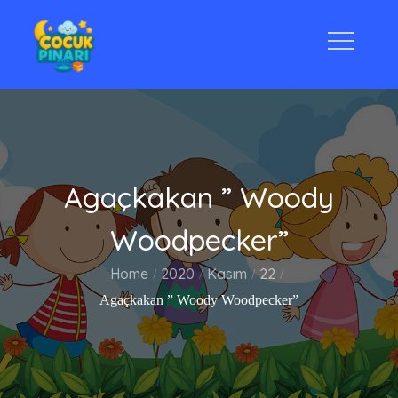
Skip
to
content
Çocuk Pınarı
Agaçkakan ” Woody
Woodpecker”
Home
2020
Kasım
22
Agaçkakan ” Woody Woodpecker”